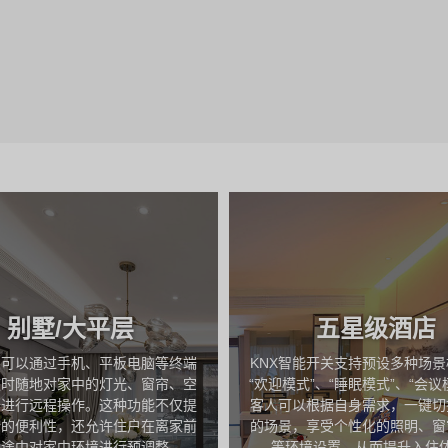
别墅/大平层
五星级酒店
户可以通过手机、平板电脑等终端
KNX智能开关支持预设多种场
随时随地对家中的灯光、窗帘、空
“欢迎模式”、“睡眠模式”、“会议
备进行远程操作。这种功能不仅提
客人可以根据自身需求，一键切
活的便利性，还允许住户在离家前
的场景，享受个性化的照明、窗
家途中对家中环境进行预调整。
等环境设置，从而提升入住