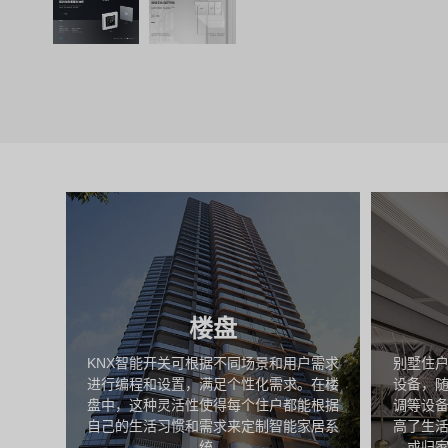
楼盘
用数
KNX智能开关可根据不同场景和用户需求
别墅住
理的依
进行编程和设置，满足个性化需求。在楼
设备，
设备的
盘中，这种灵活性使得每个住户都能根据
调等设
加科学
自己的生活习惯和需求来定制智能家居系
高了生
划。
统。
或归