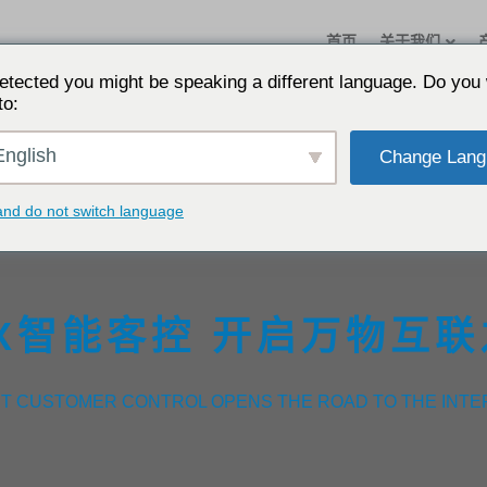
首页
关于我们
etected you might be speaking a different language. Do you 
to:
nglish
Change Lang
and do not switch language
X智能客控 开启万物互
NT CUSTOMER CONTROL OPENS THE ROAD TO THE INTE