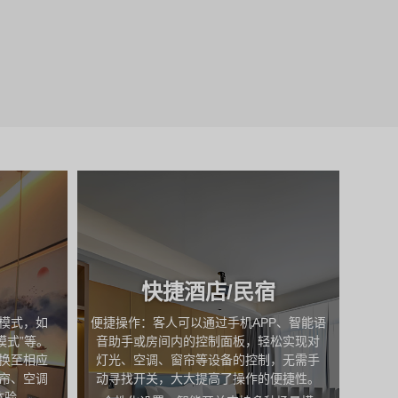
快捷酒店/民宿
景模式，如
便捷操作：客人可以通过手机APP、智能语
KN
模式”等。
音助手或房间内的控制面板，轻松实现对
据，
换至相应
灯光、空调、窗帘等设备的控制，无需手
据。
帘、空调
动寻找开关，大大提高了操作的便捷性。
运行
体验。
合