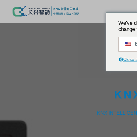
We've d
change 
E
Close 
KN
KNX INTELLIGE