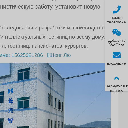
анистическую заботу, установит новую
номер
телефона
Исследования и разработки и производство
интеллектуальных гостиниц по всему дому,
Добавить
WeChat
, гостиниц, пансионатов, курортов,
амме: 15625321286 【Шенг Лю
входящие
Вернуться к
началу