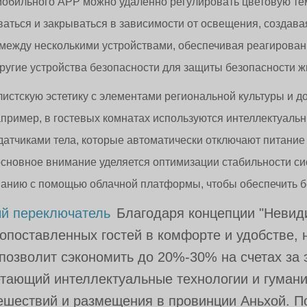
мобильного APP можно удаленно регулировать цветовую те
аться и закрываться в зависимости от освещения, создава
 между несколькими устройствами, обеспечивая реагирова
другие устройства безопасности для защиты безопасности ж
стскую эстетику с элементами региональной культуры и д
апример, в гостевых комнатах используются интеллектуаль
чиками тела, которые автоматически отключают питание п
основное внимание уделяется оптимизации стабильности си
анию с помощью облачной платформы, чтобы обеспечить б
й переключатель
Благодаря концепции "Невиди
опоставленных гостей в комфорте и удобстве,
 позволит сэкономить до 20%-30% на счетах за
етающий интеллектуальные технологии и гумани
шествий и размещения в провинции Аньхой. По