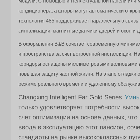
модули. С помощью интеллектуальной панели или 
кондиционера, а шторы могут автоматически открыв
технология 485 поддерживает параллельную связь
сигнализации, магнитные датчики дверей и окон и 
В оформлении B&B сочетает современную минимали
и пространства за счет встроенной инсталляции. Н
коридоры оснащены миллиметровыми волновыми дат
повышая защиту частной жизни. На этапе отладки 
режиме реального времени и удаленному обслужив
Changxing Intelligent Far Gold Series
Умны
только удовлетворяет потребности высок
счет оптимизации на основе данных, что
ввода в эксплуатацию этот пансион, соч
стандарты на рынке высококлассных путе