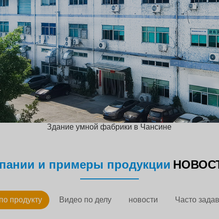
Здание умной фабрики в Чансине
пании и примеры продукции
НОВОСТ
по продукту
Видео по делу
новости
Часто зада