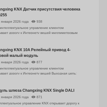
ngxing KNX Датчик присутствия человека
255
 января 2026 года
938
интеллектуальное управление клиентом
ывает дорогу к Интернету вещей миллиметровым
ам радарного обнаружения, активного
ирования присутствия человека!
ллектуальный датчик присутствия человека
ngxing KNX 10A Релейный привод 4-
55 использует передовую радарную технологию
овой малый модуль
Гц и предназначен для сценариев "умного дома",
 января 2026 года
877
ого освещения" и "умного бизнеса". Датчик
печивает точное обнаружение движения и
интеллектуальное управление клиентом
утствия человека...
ывает дорогу к Интернету вещей Выходная цепь:
довой релейный привод как основной
лнительный блок интеллектуальной системы
вления отвечает за преобразование
уль шлюза Changxing KNX Single DALI
вляющего сигнала в фактическое электрическое
 января 2026 года
871
вляющее воздействие, для достижения
ллектуальное управление KNX открывает дорогу к
ллектуального управления освещением, шторами,