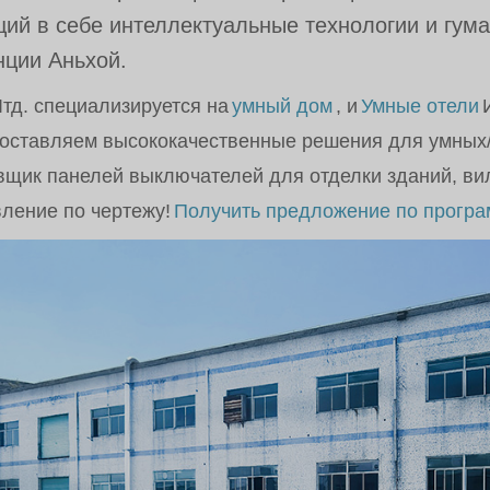
ющий в себе интеллектуальные технологии и гум
нции Аньхой.
тд. специализируется на
умный дом
, и
Умные отели
оставляем высококачественные решения для умных/
вщик панелей выключателей для отделки зданий, вилл
ление по чертежу!
Получить предложение по прогр