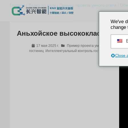
Главная
/
Видео по делу
/
Пример проекта умного отеля
/ Обн
We've d
change 
Аньхойское высококлассное жи
E
17 мая 2025 г.
Пример проекта умного отеля
Видео
гостиниц
Интеллектуальный контроль гостей в отеле
Интел
Close 