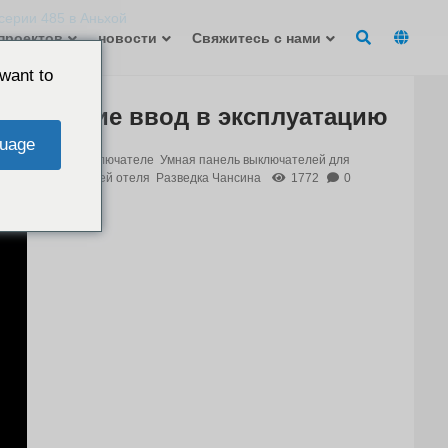
серии 485 в Аньхой
проектов
новости
Свяжитесь с нами
want to
рирование ввод в эксплуатацию
uage
део об умном выключателе
Умная панель выключателей для
авления для гостей отеля
Разведка Чансина
1772
0