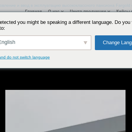
овление и ввод в эксплуатацию высококлассного пансиона Fargold 
Главная
О нас
Центр продукции
Кейсы 
etected you might be speaking a different language. Do you 
to:
лье дальней золотой серии 485 деко
nglish
Change Lang
 по делу
Производитель источника интеллектуального коммутатора
Ви
лектуальная система контроля гостей в отеле
Интеллектуальная панель упр
and do not switch language