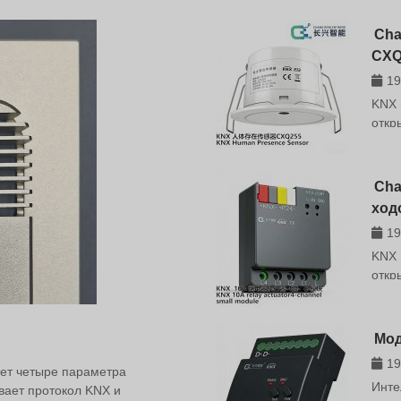
Cha
CXQ
19
KNX 
откр
волн
зонд
Инте
Cha
CXQ2
ход
24 Г
19
"умн
обес
KNX 
прис
откр
4-хо
испо
упра
Мод
упра
19
упра
яет четыре параметра
Инте
инте
вает протокол KNX и