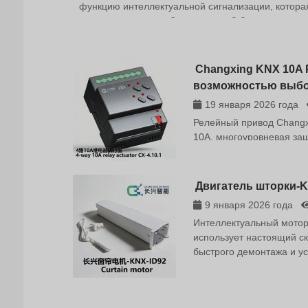
функцию интеллектуальной сигнализации, котора
мониторинга среды "умного дома", "умного здани
офиса.
Changxing KNX 10A 
возможностью выбо
19 января 2026 года
Релейный привод Changxin
10A, многоуровневая за
каналов
Двигатель шторки-K
9 января 2026 года
Интеллектуальный мотор
использует настоящий ск
быстрого демонтажа и у
голосовое управление и
Бесшумная работа