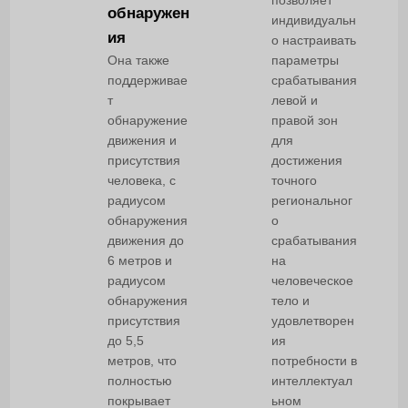
позволяет
обнаружен
индивидуальн
ия
о настраивать
Она также
параметры
поддерживае
срабатывания
т
левой и
обнаружение
правой зон
движения и
для
присутствия
достижения
человека, с
точного
радиусом
региональног
обнаружения
о
движения до
срабатывания
6 метров и
на
радиусом
человеческое
обнаружения
тело и
присутствия
удовлетворен
до 5,5
ия
метров, что
потребности в
полностью
интеллектуал
покрывает
ьном