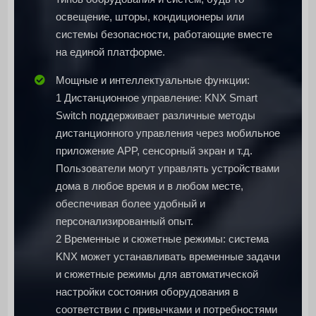
жизни (например,
освещение, шторы, кондиционеры или
просмотр фильма,
системы безопасности, работающие вместе
встреча гостей, отдых и т.
д.). Такое управление,
на единой платформе.
основанное на сценариях,
позволяет грамотно
Мощные и интеллектуальные функции:
настроить каждое
1 Дистанционное управление: KNX Smart
пространство на вилле в
соответствии с
Switch поддерживает различные методы
реальными
дистанционного управления через мобильное
потребностями, повышая
комфорт проживания.
приложение APP, сенсорный экран и т.д.
Пользователи могут управлять устройствами
дома в любое время и в любом месте,
обеспечивая более удобный и
персонализированный опыт.
2 Временные и сюжетные режимы: система
KNX может устанавливать временные задачи
и сюжетные режимы для автоматической
настройки состояния оборудования в
соответствии с привычками и потребностями