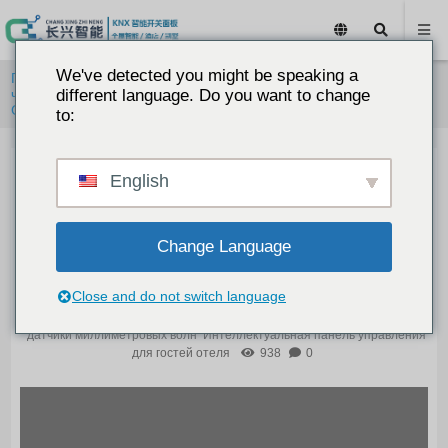
We've detected you might be speaking a
Главная
/
Датчики качества воздуха KNX
/
Датчик присутствия
человека
different language. Do you want to change
/ Changxing KNX Датчик присутствия человека
CXQ255
to:
English
Changxing KNX Датчик
присутствия человека CXQ255
Change Language
19 января 2026 года
Датчики качества воздуха KNX
Датчик
присутствия человека
преобразователи
Умный выключатель
Close and do not switch language
для всего дома
Беспроводной переключатель
Умный
переключатель
Умная панель выключателей для гостиниц
Радарные
датчики миллиметровых волн
Интеллектуальная панель управления
для гостей отеля
938
0