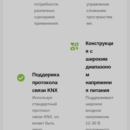
потребности
управлении
различных
сложными
сценариев
пространства
применения.
ми.
Конструкци
я с
широким
диапазоно
Поддержка
м
протокола
напряжени
связи KNX
я питания
Используя
Поддерживает
стандартный
широкое
протокол
входное
связи KNX, он
напряжение
может быть
12-30 В
легко
постоянного