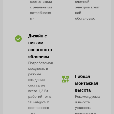
соответствии
сложной
с реальными
электромагнит
потребностя
ной
ми.
обстановке.
Дизайн с
низким
энергопотр
еблением
Потребляемая
мощность в
режиме
Гибкая
ожидания
монтажная
составляет
высота
всего 1,2 Вт,
рабочий ток ≤
Рекомендуема
50 мА@24 В
я высота
постоянного
установки
тока,
варьируется