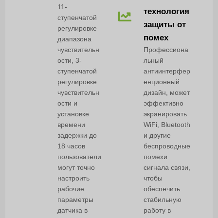
11-
технология
ступенчатой
защиты от
регулировке
помех
диапазона
чувствительн
Профессиона
ости, 3-
льный
ступенчатой
антиинтерфер
регулировке
енционный
чувствительн
дизайн, может
ости и
эффективно
установке
экранировать
времени
WiFi, Bluetooth
задержки до
и другие
18 часов
беспроводные
пользователи
помехи
могут точно
сигнала связи,
настроить
чтобы
рабочие
обеспечить
параметры
стабильную
датчика в
работу в