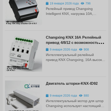
интеллектуальным управлением,
выбора пути
управление аварийным
19 января 2026 года
796
многослойным...
освещением Шлюз DALI CX-DALi.1 -
Релейный привод Changxing
это модуль управления
Intelligent KNX, нагрузка 10A,
диммированием для DALI-2 на
многоуровневая защита.
основе протокола связи KNX. CX-
Поддерживает 4/8/12 каналов
DALi.1 - это модуль управления
диммированием DALI-2 на основе
протокола связи KNX. Устройство
Changxing KNX 16A Релейный
имеет одноконтурное управление,
привод 4/8/12 с возможностью
управление зонами/группами...
выбора пути
9 января 2026 года
908
Интеллектуальный релейный
привод KNX Changxing, 16A высокая
токовая нагрузка, многоуровневая
защита безопасности. Поддержка
4/8/12 выходов, модульная
конструкция и простота установки,
Двигатель шторки-KNX-ID92
подходит для умного дома, отеля,
офиса и других сцен.
9 января 2026 года
880
Интеллектуальный мотор для штор
Changxing использует настоящий
скрытый дизайн, 3 секунды быстрого