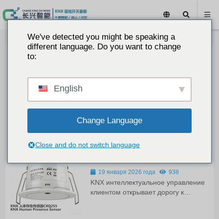
We've detected you might be speaking a
different language. Do you want to change
to:
Датчик качества воздуха
Changxing KNX
19 января 2026 года
849
English
Датчик качества воздуха Changxing
KNX объединяет четыре параметра
температуры, влажности, PM2.5 и
Change Language
CO2, поддерживает протокол KNX и
функцию интеллектуальной
сигнализации, которая подходит для
Close and do not switch language
Changxing KNX Датчик
мониторинга среды "умного дома",
присутствия человека CXQ255
"умного здания" и коммерческого
офиса.
19 января 2026 года
938
KNX интеллектуальное управление
клиентом открывает дорогу к
Интернету вещей миллиметровым
волнам радарного обнаружения,