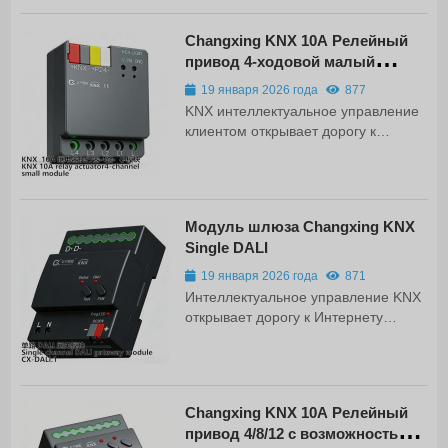
активного зондирования
присутствия человека!
Changxing KNX 10A Релейный
Интеллектуальный датчик
привод 4-ходовой малый
присутствия человека CXQ255
модуль
использует передовую радарную
19 января 2026 года
877
технологию 24 ГГц и предназначен
KNX интеллектуальное управление
для сценариев "умного дома",
клиентом открывает дорогу к
"умного освещения" и "умного
Интернету вещей Выходная цепь: 4-
бизнеса". Датчик обеспечивает
ходовой релейный привод как
точное обнаружение движения и
основной исполнительный блок
присутствия человека...
интеллектуальной системы
Модуль шлюза Changxing KNX
управления отвечает за
Single DALI
преобразование управляющего
сигнала в фактическое
19 января 2026 года
871
электрическое управляющее
Интеллектуальное управление KNX
воздействие, для достижения
открывает дорогу к Интернету
интеллектуального управления
вещей Цели управления:
освещением, шторами,
управление трансляцией,
кондиционером и другим
управление шлейфом, управление
оборудованием. Управление.
группой, управление сценой,
Продукт обладает высокой
Changxing KNX 10A Релейный
управление светом на лестнице,
эффективностью и стабильностью,
привод 4/8/12 с возможностью
управление последовательностью,