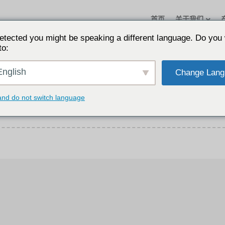
首页
关于我们
etected you might be speaking a different language. Do you 
to:
nglish
Change Lang
and do not switch language
，没有找到您的信息