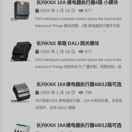
长兴KNX 10A 继电器执行器4路 小模块
场景设计。这款传感器具备精准的人体移动和存在检
参
2026 年 1 月 19 日
877
测…
参
KNX intelligent customer control opens the road to the
Internet of Things 输出回路：4路 继电器执行器作为智
颜色
能控制系统的核心执行单元，负责将控制信号转换为实
智能
际的电气控制动作，实现对灯光、窗帘、空调等设备的
够完
长兴KNX 单路 DALI 网关模块
智能化控制。产品具备高效稳定、智能控制、多层…
的问
2026 年 1 月 19 日
871
KNX intelligent customer control opens the road to the
Internet of Things 控制目标为:广播控制，回路控制，组
控制，场景控制，楼梯灯控制，序列控制，应急灯控制
参
DALI网关 CX-DALi.1是一款基于KNX通讯协议的DALI-2
长兴KNX 10A继电器执行器4/8/12路可选
参
调光控制模块。设备具有单回路控制、区域/组控…
2026 年 1 月 19 日
796
智能
长兴智能 KNX 继电器执行器，10A 大电流负载，多层安
卡取
全保护。支持 4/8/12 路输
与舒
系统
长兴KNX 16A继电器执行器4/8/12路可选