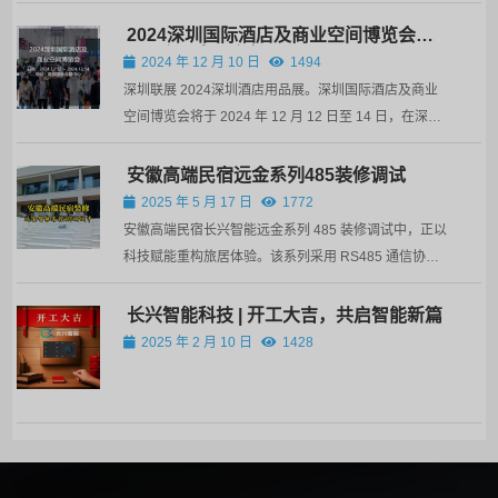
2024深圳国际酒店及商业空间博览会在
国际会展中心举行
2024 年 12 月 10 日
1494
深圳联展 2024深圳酒店用品展。深圳国际酒店及商业
空间博览会将于 2024 年 12 月 12 日至 14 日，在深圳
国际会展中心举行。展出面积200,000 平方米16 个展
馆开放100,000 吸引众多专业买家同期还将举办深圳国
安徽高端民宿远金系列485装修调试
际酒店工程设计与用品展览会、深圳国际商用机器人及
2025 年 5 月 17 日
1772
技...
安徽高端民宿长兴智能远金系列 485 装修调试中，正以
科技赋能重构旅居体验。该系列采用 RS485 通信协
议，具备长距离传输、抗干扰能力强等特性，实现全屋
设备的精准联动与高效管理。 在硬件集成上，系统覆盖
长兴智能科技 | 开工大吉，共启智能新篇
智能照明、环境监测、安防控制等模块。通过智能面板
2025 年 2 月 10 日
1428
或手机...