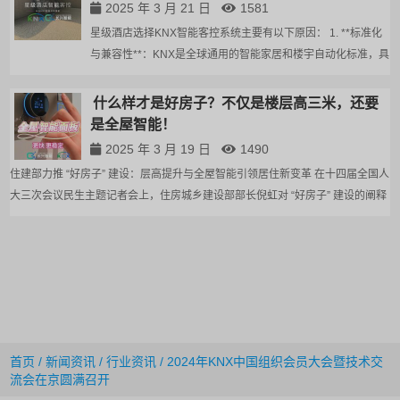
2025 年 3 月 21 日
1581
星级酒店选择KNX智能客控系统主要有以下原因： 1. **标准化
与兼容性**：KNX是全球通用的智能家居和楼宇自动化标准，具
有高度的兼容性和互操作性。这意味着不同厂家生产的符合
KNX标准的设备可以轻松集成在一起，酒店在选择设备时不受
什么样才是好房子？不仅是楼层高三米，还要
限于单一品牌，能根据自身需求和...
是全屋智能！
2025 年 3 月 19 日
1490
住建部力推 “好房子” 建设：层高提升与全屋智能引领居住新变革 在十四届全国人
大三次会议民生主题记者会上，住房城乡建设部部长倪虹对 “好房子” 建设的阐释
引发广泛关注。这一举措不仅是对当前房地产市场供求关系重大变化的积极回
应，更是顺应人民群众从 “有没有房...
首页
/
新闻资讯
/
行业资讯
/ 2024年KNX中国组织会员大会暨技术交
流会在京圆满召开