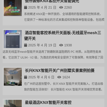
会所装修KNX客控开关智能调光
持续攀升 近年来，全球智能...
2025 年 4 月 21 日
2260
系统概述 KNX是一种开放的、全球通用的智能建筑控制系统，
它提供了一种标准化的方式来集成和控制各种智能设备，包括照
深
明、暖通空调、安防、窗帘等。通过KNX客控开关智能调光系
1
统，可以实现对舞台大厅灯光的精确控制和灵活调节，满足不同
展
酒店智能客控系统开关面板-无线蓝牙mesh三
场景下的照明需求。 - **控...
展
键开关
2025 年 4 月 19 日
1938
这款无线蓝牙mesh智能开关选用了耐磨耐高温阻燃的 PC 材质。从阻燃性能来
看，它达到了 UL94 - V2 级，为酒店的用电安全提供了可靠保障，有效降低了因
电气故障引发火灾的风险。在高温环境下，其玻璃化温度高达 150℃，耐热性极
佳，即使在酒店长期使用且电器设备集中...
长兴KNX智能开关广州别墅实景案例拍摄
2025 年 4 月 6 日
1624
在广州的这座别墅中，长兴 KNX 智能开关完美融入，打造出极
致的智能生活体验！ 长兴智能在 KNX 智能开关领域优势显著。
其研发实力强劲，拥有专业团队深入钻研 KNX 技术，不断优化
产品性能，确保产品始终走在行业前沿。生产工艺精湛，严格遵
星级酒店KNX智能开关客控
循高标准生产流程，从选...