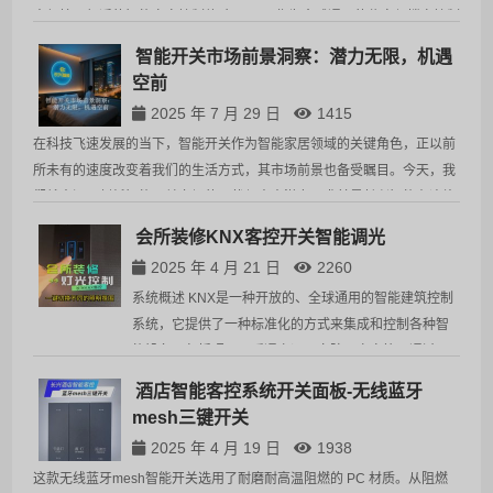
来便捷、舒适的智能窗帘控制体验。KNX 作为全球通用的住宅与楼宇控制
标准，稳定性与兼容性极高。长兴智能 KNX 窗帘电机基于此标…
智能开关市场前景洞察：潜力无限，机遇
空前
2025 年 7 月 29 日
1415
在科技飞速发展的当下，智能开关作为智能家居领域的关键角色，正以前
所未有的速度改变着我们的生活方式，其市场前景也备受瞩目。今天，我
们就来深入剖析智能开关市场的现状与未来潜力，尤其是长兴智能在这片
广阔天地中的发展契机。市场规模持续攀升 近年来，全球智能…
会所装修KNX客控开关智能调光
2025 年 4 月 21 日
2260
系统概述 KNX是一种开放的、全球通用的智能建筑控制
系统，它提供了一种标准化的方式来集成和控制各种智
能设备，包括照明、暖通空调、安防、窗帘等。通过
KNX客控开关智能调光系统，可以实现对舞台大厅灯光
酒店智能客控系统开关面板-无线蓝牙
的精确控制和灵活调节，满足不同场景下的照明需求。 –
mesh三键开关
**控…
2025 年 4 月 19 日
1938
这款无线蓝牙mesh智能开关选用了耐磨耐高温阻燃的 PC 材质。从阻燃