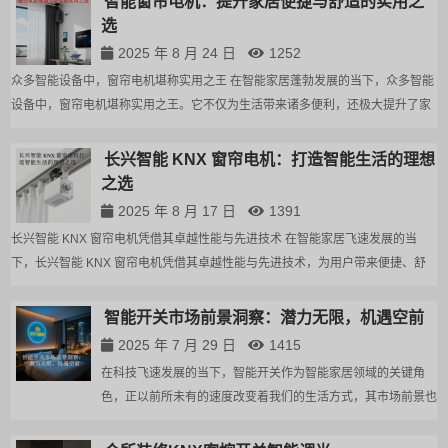
智能窗帘电机：提升家居便捷与舒适的实用之
么，究竟什么是智能开关？它又...
选
2025 年 8 月 24 日
1252
众多智能设备中，窗帘电机堪称实用之王 在智能家居蓬勃发展的当下，众多智能
设备中，窗帘电机堪称实用之王。它不仅为生活带来诸多便利，还极大提升了家
居的舒适度与智能化程度。​ 智能窗帘电机工作时，主要通过数码芯片精准控制电
机运转。当接收到控制指令，如来自遥...
准
长兴智能 KNX 窗帘电机：打造智能生活的理想
之选​
2025 年 8 月 17 日
1391
长兴智能 KNX 窗帘电机凭借其卓越性能与先进技术 在智能家居飞速发展的当
下，长兴智能 KNX 窗帘电机凭借其卓越性能与先进技术，为用户带来便捷、舒
适的智能窗帘控制体验。KNX 作为全球通用的住宅与楼宇控制标准，稳定性与兼
心
容性极高。长兴智能 KNX 窗帘电机基于此标...
佛
智能开关市场前景洞察：潜力无限，机遇空前
2025 年 7 月 29 日
1415
在科技飞速发展的当下，智能开关作为智能家居领域的关键角
色，正以前所未有的速度改变着我们的生活方式，其市场前景也
备受瞩目。今天，我们就来深入剖析智能开关市场的现状与未来
潜力，尤其是长兴智能在这片广阔天地中的发展契机。市场规模