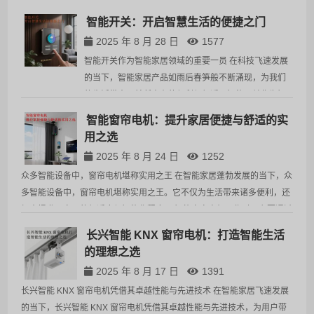
的全球客商，成为本次展会中备受关注的中国智能品牌。 开展…
智能开关：开启智慧生活的便捷之门
2025 年 8 月 28 日
1577
智能开关作为智能家居领域的重要一员 在科技飞速发展
的当下，智能家居产品如雨后春笋般不断涌现，为我们
的生活带来了前所未有的便利与舒适。智能开关作为智
能家居领域的重要一员，正逐渐成为现代家庭的标配，
智能窗帘电机：提升家居便捷与舒适的实
引领着智慧生活的新潮流。那么，究竟什么是智能开
用之选
关？它又…
2025 年 8 月 24 日
1252
众多智能设备中，窗帘电机堪称实用之王 在智能家居蓬勃发展的当下，众
多智能设备中，窗帘电机堪称实用之王。它不仅为生活带来诸多便利，还
极大提升了家居的舒适度与智能化程度。​ 智能窗帘电机工作时，主要通过
数码芯片精准控制电机运转。当接收到控制指令，如来自遥…
长兴智能 KNX 窗帘电机：打造智能生活
的理想之选​
2025 年 8 月 17 日
1391
长兴智能 KNX 窗帘电机凭借其卓越性能与先进技术 在智能家居飞速发展
的当下，长兴智能 KNX 窗帘电机凭借其卓越性能与先进技术，为用户带