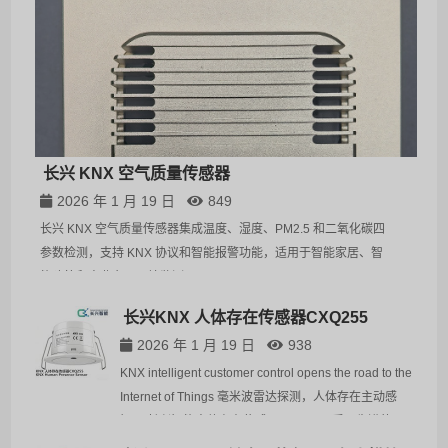
长
长兴 KNX 空气质量传感器
客
2026 年 1 月 19 日
849
长兴 KNX 空气质量传感器集成温度、湿度、PM2.5 和二氧化碳四
参
参数检测，支持 KNX 协议和智能报警功能，适用于智能家居、智
参
能建筑和商业办公环境监测。
泰
长兴KNX 人体存在传感器CXQ255
频
2026 年 1 月 19 日
938
验
KNX intelligent customer control opens the road to the
稳
Internet of Things 毫米波雷达探测，人体存在主动感
无
知！ 长兴智能人体存在传感器 CXQ255 采用先进的
24GHz 雷达技术，专为智能家居、智能照明和智慧商业