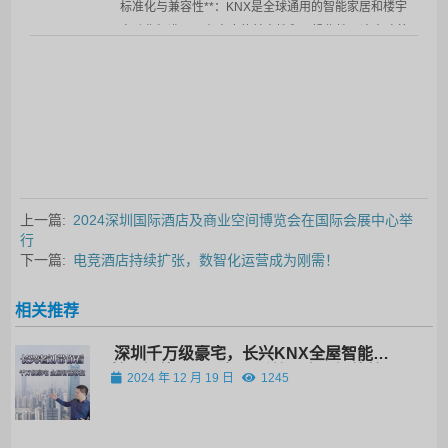
标准化与兼容性**：KNX是全球通用的智能家居和楼宇
自动化标准，具有高度的兼容性和互操作性。这意味着
不同厂家生产的符合KNX标准的设备可以轻松集成在一
起，酒店在选择设备时不受限于单一品牌，能根据自身
需求和…
上一篇:
2024深圳国际酒店及商业空间博览会在国际会展中心举
行
下一篇:
电竞酒店持续扩张，数智化运营成为刚需！
相关推荐
深圳千万级豪宅，长兴KNX全屋智能客
控！智能照明、新风系统、房屋智能检
2024 年 12 月 19 日
1245
测！