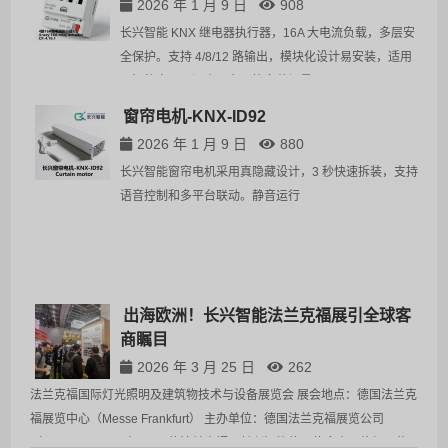
2026 年 1 月 9 日
908
长兴智能 KNX 继电器执行器，16A 大电流负载，多层安
参
全保护。支持 4/8/12 路输出，模块化设计易安装，适用
参
于智能家居、酒店、办公等多种场景。
安徽
窗帘电机-KNX-ID92
体验
2026 年 1 月 9 日
880
特性
能照
长兴智能窗帘电机采用真隐藏设计，3 秒快速拆装，支持
语音控制和多平台联动。静音运行
参
参
出海欧洲！长兴智能法兰克福展引全球客
深圳
商瞩目
的水
2026 年 3 月 25 日
262
优雅
电动
法兰克福国际灯光照明及建筑物技术与设备展览会 展会地点：德国法兰克
福展览中心（Messe Frankfurt） 主办单位：德国法兰克福展览公司
（Messe Frankfurt） 三月的法兰克福，长兴智能的展位迎来了络绎不绝