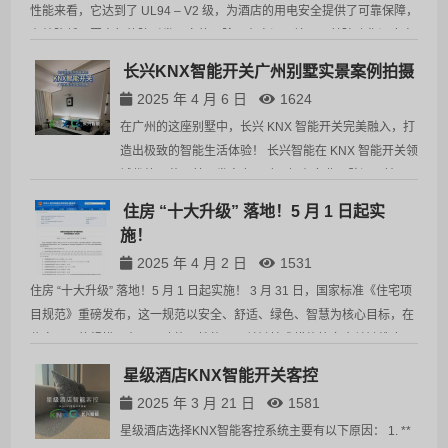
性能来看，它达到了 UL94 – V2 级，为酒店的用电安全提供了可靠保障，
有效降低了因电气故障引发火灾的风险。在高温环境下，其玻璃化温度高
达 150℃，耐热性极佳，即使在酒店长期使用且电器设备集中…
长兴KNX智能开关广州别墅实景案例拍摄
2025 年 4 月 6 日
1624
在广州的这座别墅中，长兴 KNX 智能开关完美融入，打
造出极致的智能生活体验！ 长兴智能在 KNX 智能开关领
域优势显著。其研发实力强劲，拥有专业团队深入钻研
KNX 技术，不断优化产品性能，确保产品始终走在行业
住房 “十大升级” 落地！5 月 1 日起实
前沿。生产工艺精湛，严格遵循高标准生产流程，从
施！
选…
2025 年 4 月 2 日
1531
住房 “十大升级” 落地！5 月 1 日起实施！ 3 月 31 日，国家标准《住宅项
目规范》重磅发布，这一规范以安全、舒适、绿色、智慧为核心目标，在
住宅项目的规模、布局、功能、性能以及关键技术措施等多个关键维度，
对住宅项目的建设、使用和维护进行了全面且细致的规定…
星级酒店KNX智能开关客控
2025 年 3 月 21 日
1581
星级酒店选择KNX智能客控系统主要有以下原因： 1. **