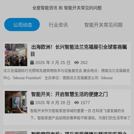
全屋智能资讯 和 智能开关常见的问题
公司动态
行业资讯
智能开关常见问题
出海欧洲！长兴智能法兰克福展引全球客商瞩
目
2026 年 3 月 25 日
262
法兰克福国际灯光照明及建筑物技术与设备展览会 展会地点：德国法兰克福展览
中心（Messe Frankfurt） 主办单位：德国法兰克福展览公司（Messe
中
Frankfurt） 三月的法兰克福，长兴智能的展位迎来了络绎不绝的全球客商，成为
F
本次展会中备受关注的中国智能品牌。 开展...
本
智能开关：开启智慧生活的便捷之门
2025 年 8 月 28 日
1577
智能开关作为智能家居领域的重要一员 在科技飞速发展的当
下，智能家居产品如雨后春笋般不断涌现，为我们的生活带来了
前所未有的便利与舒适。智能开关作为智能家居领域的重要一
员，正逐渐成为现代家庭的标配，引领着智慧生活的新潮流。那