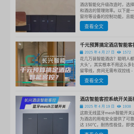
酒店智能化升级改造时，选
和酒店的管理效率。以下是一
窗帘等设备的控制功能，且能
查看全文
千元预算搞定酒店智能客
2025 年 4 月 27 日
1572
花几万装智能酒店？聪明人都
大头”，其实根本不用这么多
留零线，房间无需布双控线 -
查看全文
酒店智能客控系统开关面板
2025 年 4 月 19 日
1938
这款无线蓝牙mesh智能开关选
为酒店的用电安全提供了可
达 150℃，耐热性极佳，即