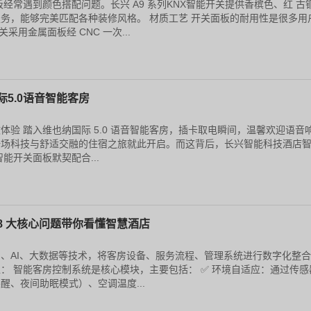
经常遇到颜色搭配问题。长兴 A9 系列KNX智能开关提供香槟色、红 古
务，能够完美匹配各种装修风格。 材质工艺 开关面板的耐用性是很多用
采用金属面板经 CNC 一次...
5.0语音智能客房
体验 踏入维也纳国际 5.0 语音智能客房，插卡取电瞬间，温馨欢迎语音
一场科技与舒适交融的住宿之旅就此开启。而这背后，长兴智能科技酒店
能开关面板默契配合...
8 大核心问题带你看懂智慧酒店
、AI、大数据等技术，将客房设备、服务流程、管理系统进行数字化整
： 智能客房控制系统是核心模块，主要包括： ✅ 环境自适应：通过传感
醒、夜间助眠模式）、空调温度...