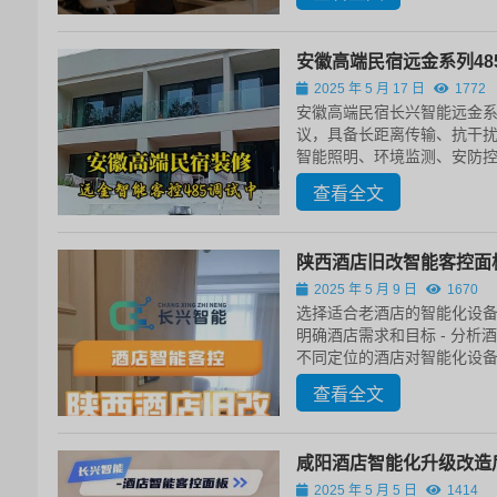
安徽高端民宿远金系列48
2025 年 5 月 17 日
1772
安徽高端民宿长兴智能远金系列
议，具备长距离传输、抗干扰
智能照明、环境监测、安防控
查看全文
陕西酒店旧改智能客控面
2025 年 5 月 9 日
1670
选择适合老酒店的智能化设
明确酒店需求和目标 - 分
不同定位的酒店对智能化设备
查看全文
咸阳酒店智能化升级改造
2025 年 5 月 5 日
1414