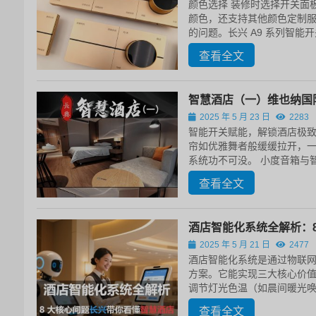
颜色选择 装修时选择开关面板
颜色，还支持其他颜色定制服
的问题。长兴 A9 系列智能开关
查看全文
智慧酒店（一）维也纳国际
2025 年 5 月 23 日
2283
智能开关赋能，解锁酒店极致
帘如优雅舞者般缓缓拉开，
系统功不可没。​ 小度音箱与智
查看全文
酒店智能化系统全解析：
2025 年 5 月 21 日
2477
酒店智能化系统是通过物联网
方案。它能实现三大核心价值
调节灯光色温（如晨间暖光唤
查看全文