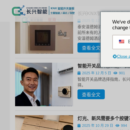
长兴KNX智能开关案例视
2025 年 12 月 13 日
871
We've d
泰安温德姆酒店携手长兴智能
change 
前所未有的入住体验： 长兴
安温德姆酒店提升服务品质的重
E
查看全文
Close 
智能开关品牌怎么选？长兴
2025 年 12 月 5 日
901
智能开关品牌选择指南，长兴智
择。
查看全文
灯光、新风需要多个按键？
2025 年 10 月 29 日
994