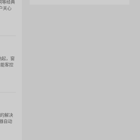
铜等经典
户关心
响起，窗
智能客控
合的解决
器自动