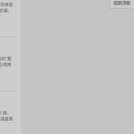
回到顶部
入住体验
空调、
的“冤
必须预
2 级，
化温度高