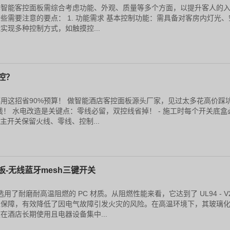
择智能客控面板需综合考虑功能、外观、质量等多个方面，以提升客人的
些需要注意的要点： 1. 功能需求 基本控制功能：需具备对客房内灯光、
实现多种控制方式，如触摸控...
控？
用这招省90%预算！ 做智能酒店客控面板源头厂家，见过太多花高价踩坑
钱！ 水电改造是关键点：零线必留，双控线省掉！ - 施工时每个开关底盒
 主开关保留火线、零线、控制...
-无线蓝牙mesh三键开关
用了耐磨耐高温阻燃的 PC 材质。从阻燃性能来看，它达到了 UL94 - V
靠保障，有效降低了因电气故障引发火灾的风险。在高温环境下，其玻璃
使在酒店长期使用且电器设备集中...